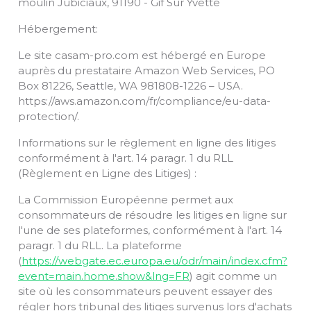
moulin Jubiciaux, 91190 - Gif Sur Yvette
Hébergement:
Le site casam-pro.com est hébergé en Europe
auprès du prestataire Amazon Web Services, PO
Box 81226, Seattle, WA 981808-1226 – USA.
https://aws.amazon.com/fr/compliance/eu-data-
protection/.
Informations sur le règlement en ligne des litiges
conformément à l'art. 14 paragr. 1 du RLL
(Règlement en Ligne des Litiges) :
La Commission Européenne permet aux
consommateurs de résoudre les litiges en ligne sur
l'une de ses plateformes, conformément à l'art. 14
paragr. 1 du RLL. La plateforme
(
https://webgate.ec.europa.eu/odr/main/index.cfm?
event=main.home.show&lng=FR
) agit comme un
site où les consommateurs peuvent essayer des
régler hors tribunal des litiges survenus lors d'achats