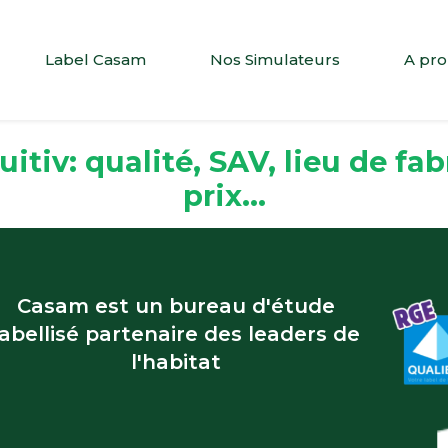
Label Casam
Nos Simulateurs
A pr
itiv: qualité, SAV, lieu de fa
prix...
Casam est un bureau d'étude
labellisé partenaire des leaders de
l'habitat