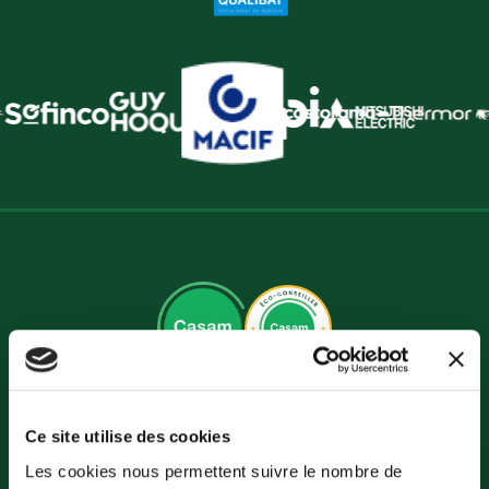
Casam forme, informe et outille les professionnels
Ce site utilise des cookies
du bâtiment et de l’immobilier afin de leur
permettre de conseiller leurs clients sur la
Les cookies nous permettent suivre le nombre de