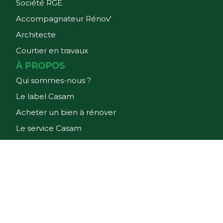
Société RGE
Accompagnateur Rénov'
Architecte
Courtier en travaux
À PROPOS
Qui sommes-nous ?
Le label Casam
Acheter un bien à rénover
Le service Casam
Faites appel à un éco-conseiller
CGV
-
Mentions légales
2026
- Casam - Tous droits réservés