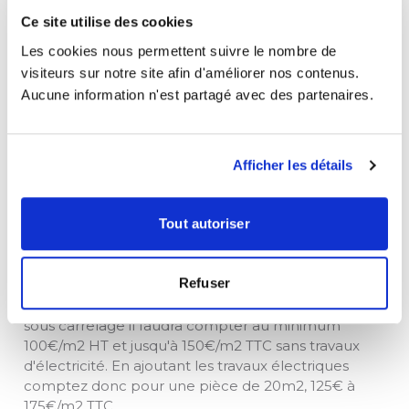
trame est relativement simple à disposer et
Ce site utilise des cookies
c'est donc principalement le matériel que vous
Les cookies nous permettent suivre le nombre de
payez,
soit 45 à 55€/m2 HT.
visiteurs sur notre site afin d'améliorer nos contenus.
Encollage de la trame chauffante:
il s'agit de
Aucune information n'est partagé avec des partenaires.
noyer le sol dans un ragréage prêt à accueillir
le nouveau sol soit environ
20 à 25€/m2 HT
.
Installation électrique et thermostats:
Afficher les détails
comptez environ 100 à 200€ par thermostat
selon le niveau de gamme de celui-ci
(programmation, digital, connecté...). Enfin il
Tout autoriser
faut relier les lignes des trames chauffantes
jusqu'à ce thermostat. Comptez un minimum
de 400€ HT pour ce travail.
Refuser
Ainsi en synthèse un plancher chauffant électrique
sous carrelage il faudra compter au minimum
100€/m2 HT et jusqu'à 150€/m2 TTC sans travaux
d'électricité. En ajoutant les travaux électriques
comptez donc pour une pièce de 20m2, 125€ à
175€/m2 TTC.