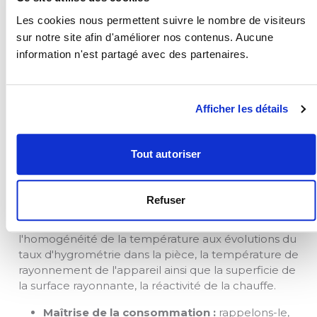
performance des radiateurs électriques pour le plus
Les cookies nous permettent suivre le nombre de visiteurs
grand fabricant européen, ils ont créé un centre de
sur notre site afin d'améliorer nos contenus. Aucune
tests pour comparer les radiateurs électriques.
information n'est partagé avec des partenaires.
Chaque radiateur testé se voit attribuer une note
sur la base de trois grands critères :
Afficher les détails
Le confort :
noté de A à D, que vous
retrouverez sur nos fiches de tests grâce aux
symboles ci-dessous
Tout autoriser
Pour déterminer cette notation de A à D nous
Refuser
combinons de nombreux indicateurs : la
température de l'air s'échappant du radiateur,
l'homogénéité de la température aux évolutions du
taux d'hygrométrie dans la pièce, la température de
rayonnement de l'appareil ainsi que la superficie de
la surface rayonnante, la réactivité de la chauffe.
Maîtrise de la consommation :
rappelons-le,