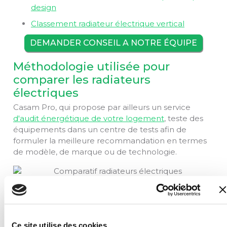
design
Classement radiateur électrique vertical
DEMANDER CONSEIL A NOTRE ÉQUIPE
Méthodologie utilisée pour
comparer les radiateurs
électriques
Casam Pro, qui propose par ailleurs un service
d'audit énergétique de votre logement
, teste des
équipements dans un centre de tests afin de
formuler la meilleure recommandation en termes
de modèle, de marque ou de technologie.
À l'origine de Casam Pro se trouve Guillaume, un
électricien qui rencontrait des difficultés à conseiller
ses clients sur l'appareil de chauffage idéal. Avec
Julien, dont le métier était d'analyser la
Ce site utilise des cookies